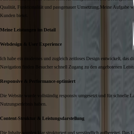
Qualität, Funktionalität und passgenauer Umsetzung.
Meine Aufgabe war 
Kunden bietet.
Meine Leistungen im Detail
Webdesign & User Experience
Ich habe ein modernes und zugleich zeitloses Design entwickelt, das d
Navigation finden Besucher schnell Zugang zu den angebotenen Leist
Responsive & Performance-optimiert
Die Website wurde vollständig responsiv umgesetzt und für schnelle Lad
Nutzungserlebnis haben.
Content-Struktur & Leistungsdarstellung
Die Inhalte wurden klar strukturiert und verständlich aufbereitet. Das