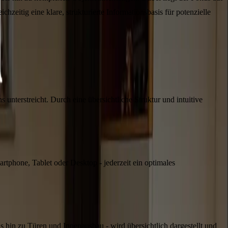
hzeitig eine klare, strukturierte Informationsbasis für potenzielle
unterstreicht. Durch eine übersichtliche Struktur und intuitive
artphone, Tablet oder Desktop - jederzeit ein optimales
is hin zu Türen und Innenausbau - wird übersichtlich dargestellt und