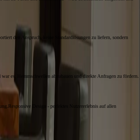
portiert den Anspruch, keine Standardlösungen zu liefern, sondern
Ziel war es, Hemmschwellen abzubauen und direkte Anfragen zu fördern.
rung.
Responsive Design - perfektes Nutzererlebnis auf allen