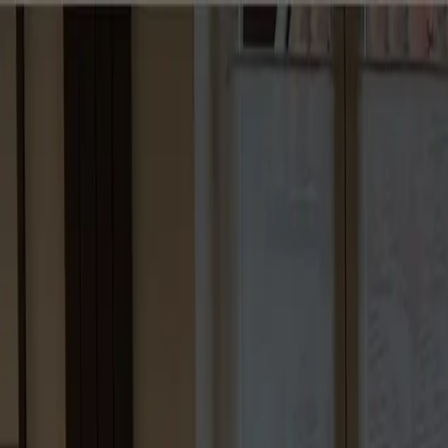
mTw.Solutions
Projekte
Leistungen
Über mich
Kontakt
Projekt starten
Projekte
Leistungen
Über mich
Kontakt
Projekt starten
Zurück zur Übersicht
Website
Schreinermeister Sturm
Neugestaltung der Website www.sturm-schreinermeister.de