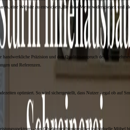
es, eine Website zu entwickeln, die diese Werte widerspiegelt und gleic
ie handwerkliche Präzision und den Qualitätsanspruch des Unternehmens 
ungen und Referenzen.
ezeiten optimiert. So wird sichergestellt, dass Nutzer - egal ob auf Sm
 Leistungsspektrum - von Objekteinrichtungen über individuelle Möbel b