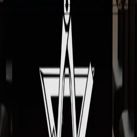
moderne, leistungsstarke Plattform geschaffen, die die handwerkliche
bei, neue Kunden gezielt anzusprechen und langfristig zu gewinnen.
ngen, die Sie und Ihr Unternehmen digital voranbringen.