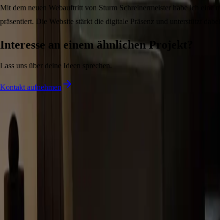
Mit dem neuen Webauftritt von Sturm Schreinermeister habe ich eine 
präsentiert. Die Website stärkt die digitale Präsenz und unterstützt da
Interesse an einem ähnlichen Projekt?
Lass uns über deine Ideen sprechen.
Kontakt aufnehmen
mTw.Solutions
Ich entwickle moderne, benutzerfreundliche Websites und Webanwendu
Navigation