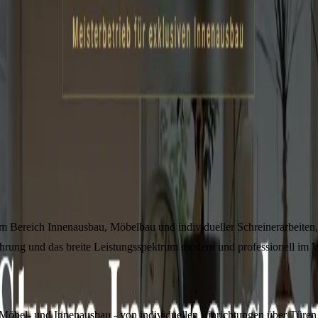
ereich Innenausbau, Möbelbau und individueller Schreinerarbeiten, dur
fahrung und das breite Leistungsspektrum modern und professionell im W
Möbel- und Innenausbau - von individuellen Einrichtungen über Türen 