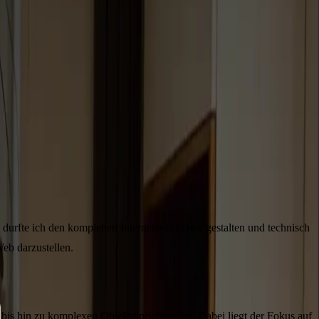
fte ich den kompletten Internetauftritt neu gestalten und technisch
eb darzustellen.
bis hin zu komplexen Objekteinrichtungen. Dabei liegt der Fokus auf