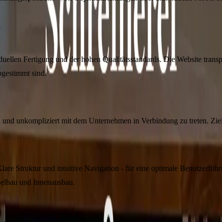
iduellen Fertigung und der hohen Qualitätsstandards. Die Website trans
bgestimmt sind.
hnell und unkompliziert mit dem Unternehmen in Verbindung zu treten. 
lare Struktur und intuitive Navigation - für eine optimale Benutzerfüh
belbau und Innenausbau.