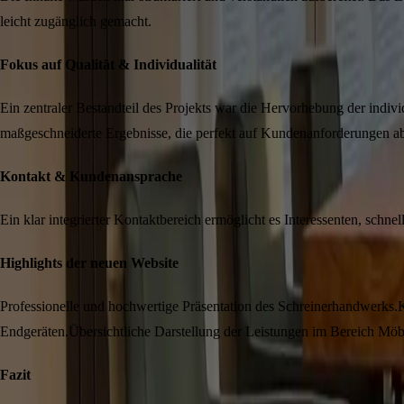
leicht zugänglich gemacht.
Fokus auf Qualität & Individualität
Ein zentraler Bestandteil des Projekts war die Hervorhebung der indiv
maßgeschneiderte Ergebnisse, die perfekt auf Kundenanforderungen a
Kontakt & Kundenansprache
Ein klar integrierter Kontaktbereich ermöglicht es Interessenten, sc
Highlights der neuen Website
Professionelle und hochwertige Präsentation des Schreinerhandwerks.
K
Endgeräten.
Übersichtliche Darstellung der Leistungen im Bereich Mö
Fazit