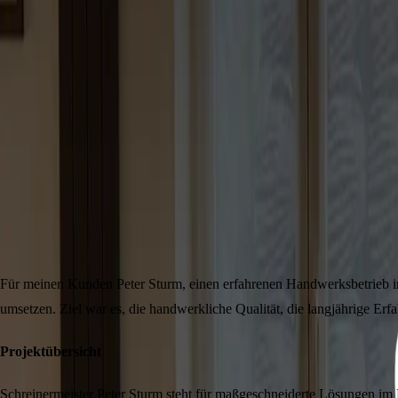
Jahr
2026
Dauer
4 Wochen
Website
Live ansehen
Für meinen Kunden Peter Sturm, einen erfahrenen Handwerksbetrieb im B
umsetzen. Ziel war es, die handwerkliche Qualität, die langjährige Er
Projektübersicht
Schreinermeister Peter Sturm steht für maßgeschneiderte Lösungen im 