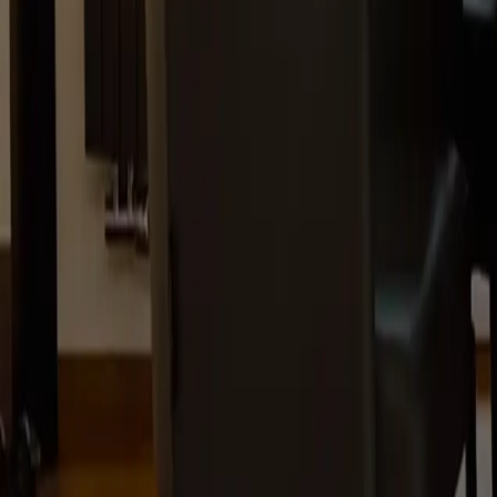
Projekte
Leistungen
Über mich
Kontakt
Rechtliches
Impressum
Datenschutz
AGB
Cookie-Einstellungen verwalten
Kontakt
info@mtw-solutions.de
+49 (0) 8253 995 69 31
Pfarrer-Settele-Straße 6
86554
Pöttmes
Deutschland
Zertifiziert & abgesichert